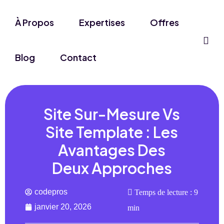
À Propos
Expertises
Offres
Blog
Contact
Site Sur-Mesure Vs
Site Template : Les
Avantages Des
Deux Approches
codepros
Temps de lecture : 9
janvier 20, 2026
min