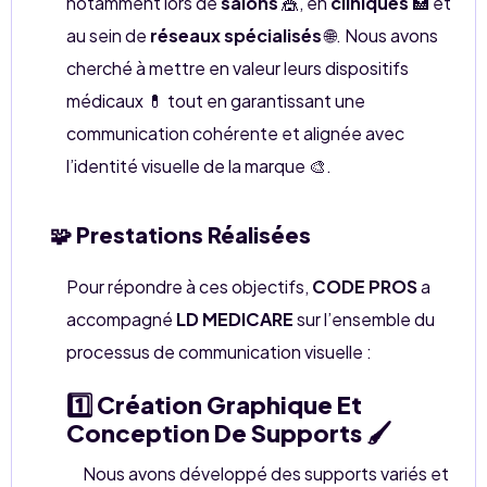
notamment lors de
salons
🎪, en
cliniques
🏥 et
au sein de
réseaux spécialisés
🌐. Nous avons
cherché à mettre en valeur leurs dispositifs
médicaux 💊 tout en garantissant une
communication cohérente et alignée avec
l’identité visuelle de la marque 🎨.
🧩 Prestations Réalisées
Pour répondre à ces objectifs,
CODE PROS
a
accompagné
LD MEDICARE
sur l’ensemble du
processus de communication visuelle :
1️⃣ Création Graphique Et
Conception De Supports 🖌️
Nous avons développé des supports variés et