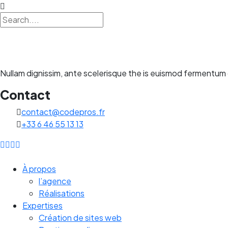
Nullam dignissim, ante scelerisque the is euismod fermentum o
Contact
contact@codepros.fr
+33 6 46 55 13 13
À propos
l’agence
Réalisations
Expertises
Création de sites web