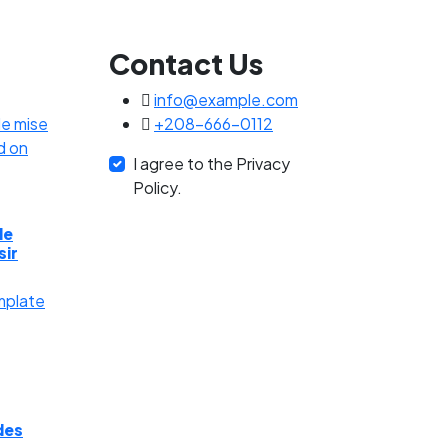
Contact Us
info@example.com
+208-666-0112
I agree to the Privacy
Policy.
de
sir
des