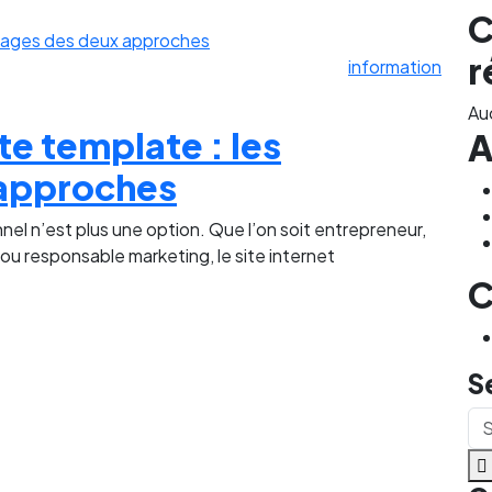
C
r
information
Au
te template : les
A
 approches
nel n’est plus une option. Que l’on soit entrepreneur,
u responsable marketing, le site internet
C
S