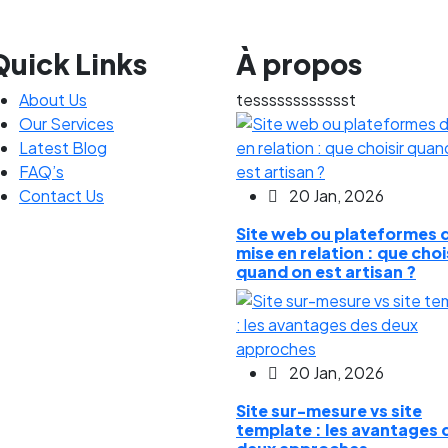
Quick Links
À propos
About Us
tesssssssssssst
Our Services
Latest Blog
FAQ’s
Contact Us
20 Jan, 2026
Site web ou plateformes 
mise en relation : que choi
quand on est artisan ?
20 Jan, 2026
Site sur-mesure vs site
template : les avantages 